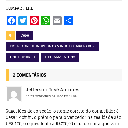
COMPARTILHE
F
T
Pi
W
E
S
a
w
n
h
m
h
c
it
te
at
ai
a
CAPA
e
te
r
s
l
r
FKT RIO ONE HUNDRED® CAMINHO DO IMPERADOR
b
r
e
A
e
ONE HUNDRED
ULTRAMARATONA
o
st
p
o
p
2 COMENTÁRIOS
k
Jefferson José Antunes
30 DE NOVEMBRO DE 2020 EM 14:09
Sugestões de correção, o nome correto do competidor é
Cesar Picinin, o prêmio para o vencedor na realidade são
US$ 100, o equivalente a R$700,00 e na semana que vem