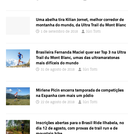
Uma abelha tira Kilian Jornet, melhor corredor de
montanha do mundo, da Ultra Trail du Mont Blanc
1 de setembro de 2018
Iúri Totti
Brasileira Fernanda Maciel quer ser Top 3 na Ultra
Trail du Mont Blanc, umas das ultramaratonas
mais difíceis do mundo
31 de agosto de 2018
Iúri Totti
Mirlene Picin encerra temporada de competições
na Espanha com mais um pódio
22 de agosto de 2018
Iúri Totti
Inscrições abertas para o Brasil Ride Ilhabela, no
dia 12 de agosto, com provas de trail run e de
mountain bike