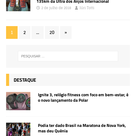
135km da Ultra dos Anjos Internacional
2 de julho de 2018
Iúri Totti
1
2
…
20
»
DESTAQUE
Ignite 3, relógio fitness com foco em bem-estar, é
o novo lançamento da Polar
Podia ter dado Brasil na Maratona de Nova York,
mas deu Quênia