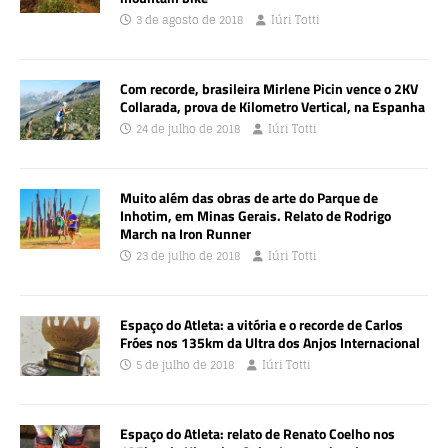
3 de agosto de 2018
Iúri Totti
Com recorde, brasileira Mirlene Picin vence o 2KV
Collarada, prova de Kilometro Vertical, na Espanha
24 de julho de 2018
Iúri Totti
Muito além das obras de arte do Parque de
Inhotim, em Minas Gerais. Relato de Rodrigo
March na Iron Runner
23 de julho de 2018
Iúri Totti
Espaço do Atleta: a vitória e o recorde de Carlos
Fróes nos 135km da Ultra dos Anjos Internacional
5 de julho de 2018
Iúri Totti
Espaço do Atleta: relato de Renato Coelho nos