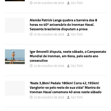
24 de outubro de 2018
Iúri Totti
Alemão Patrick Lange quebra a barreira das 8
horas no 40º aniversário do Ironman Havaí.
Sessenta brasileiros disputam a prova
15 de outubro de 2018
Iúri Totti
Igor Amorelli disputa, neste sábado, o Campeonato
Mundial de Ironman, em Kona, pelo sexto ano
consecutivo
12 de outubro de 2018
Iúri Totti
'Nade 3,8km! Pedale 180km! Corra 42,195km!
Vanglorie-se pelo resto de sua vida!' Mantra do
Ironman Havaí comemora 40 anos neste sábado
12 de outubro de 2018
Iúri Totti