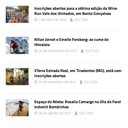
Inscrições abertas para a sétima edição da Wine
Run Vale dos Vinhedos, em Bento Gonçalves
7 de abril de 2018
Iúri Totti
Kilian Jornet e Emelie Forsberg: ao cume do
Himalaia
24 de novembro de 2017
Iúri Totti
XTerra Estrada Real, em Tiradentes (MG), está com
inscrições abertas
15 de setembro de 2017
Iúri Totti
Espaço do Atleta: Rosalia Camargo na Vila do Farol
Indomit Bombinhas
26 de agosto de 2017
Iúri Totti