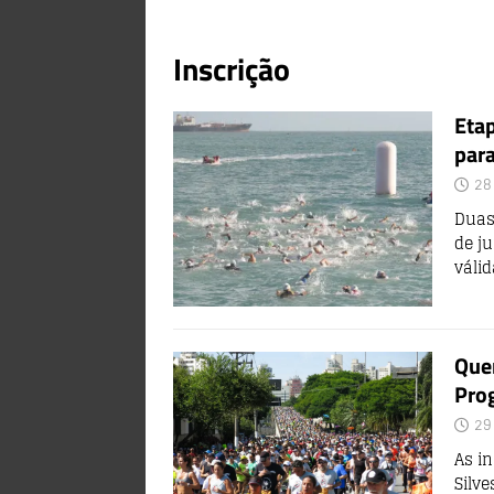
Inscrição
Etap
para
28
Duas
de ju
váli
Quer
Pro
29
As in
Silv