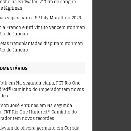
nche na Badwater: 217km de sangue,
 e lágrimas
mas vagas para a SP City Marathon 2023
ícia Franco e Iuri Vinuto vencem Ironman
Rio de Janeiro
tletas transplantadas disputam Ironman
Rio de Janeiro
OMENTÁRIOS
Totti
em
Na segunda etapa, FKT Rio One
red® Caminho do Imperador tem novos
rdes
erson José Antunes
em
Na segunda
a, FKT Rio One Hundred® Caminho do
rador tem novos recordes
dyvam de oliveira germano
em
Corrida