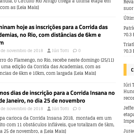
ândia, o Circuito Rio Antigo chega à última etapa em
Reva
 com as
[Leia Mais]
suor
Últi
inam hoje as inscrições para a Corrida das
Patr
emias, no Rio, com distâncias de 6km e
70.3 
km
Tria
 de novembro de 2018
Iúri Totti
0
70.3 
rro do Flamengo, no Rio, recebe neste domingo (25/11)
 uma edição da Corrida das Academias, com as
C
âncias de 6km e 10km, com largada
[Leia Mais]
Iúri 
Hund
mos dias de inscrição para a Corrida Insana no
reco
de Janeiro, no dia 25 de novembro
Jeff
 de novembro de 2018
Iúri Totti
0
etap
apa carioca da Corrida Insana 2018, montada em um
Impe
ito com 11 obstáculos infláveis, que totalizam de 5km,
Jura
ia 25 de novembro, a
[Leia Mais]