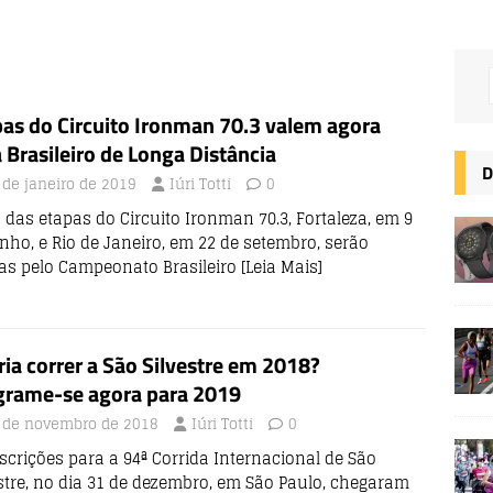
as do Circuito Ironman 70.3 valem agora
 Brasileiro de Longa Distância
D
 de janeiro de 2019
Iúri Totti
0
 das etapas do Circuito Ironman 70.3, Fortaleza, em 9
nho, e Rio de Janeiro, em 22 de setembro, serão
das pelo Campeonato Brasileiro
[Leia Mais]
ia correr a São Silvestre em 2018?
grame-se agora para 2019
 de novembro de 2018
Iúri Totti
0
scrições para a 94ª Corrida Internacional de São
estre, no dia 31 de dezembro, em São Paulo, chegaram