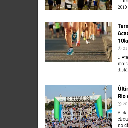
Cinel
2018
Term
Acad
10
21
O Ate
mais
dist
Últi
Rio 
20
A et
circu
no d