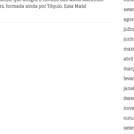
rs, formada ainda por Tóquio,
[Leia Mais]
sete
agos
julh
junh
maio
abril
març
fever
jane
deze
nove
outu
sete