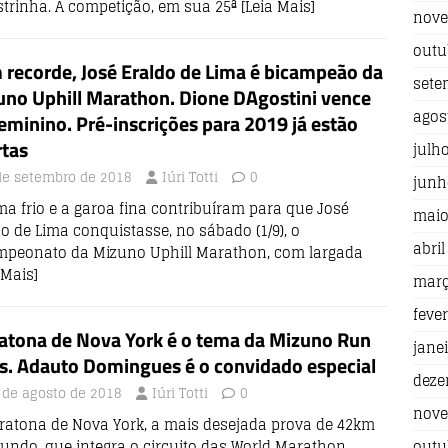
estrinha. A competição, em sua 25ª
[Leia Mais]
nove
outu
recorde, José Eraldo de Lima é bicampeão da
sete
uno Uphill Marathon. Dione DAgostini vence
agos
eminino. Pré-inscrições para 2019 já estão
rtas
julh
de setembro de 2018
Iúri Totti
0
junh
ma frio e a garoa fina contribuíram para que José
maio
o de Lima conquistasse, no sábado (1/9), o
abril
mpeonato da Mizuno Uphill Marathon, com largada
 Mais]
març
fever
atona de Nova York é o tema da Mizuno Run
jane
s. Adauto Domingues é o convidado especial
deze
 de agosto de 2018
Iúri Totti
0
nove
ratona de Nova York, a mais desejada prova de 42km
undo, que integra o circuito das World Marathon
outu