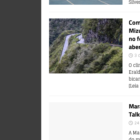
Silv
Com 
Miz
no f
abe
3 
O cli
Erald
bica
[Leia
Mar
Talk
24
A Ma
do m