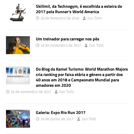
Skillmil, da Technogym, é escolhida a esteira de
2017 pela Runner's World America
26 de fevereiro de 2018
Iúri Totti
Um treinador para carregar nos pés
16 de novembro de 2017
Iúri Totti
Do Blog da Kamel Turismo: World Marathon Majors
cria ranking por faixa etária e gênero a partir dos
40 anos em 2018 e Campeonato Mundial para
amadores em 2020
16 de novembro de 2017
Iúri Totti
Galeria: Expo Rio Run 2017
16 de junho de 2017
Iúri Totti