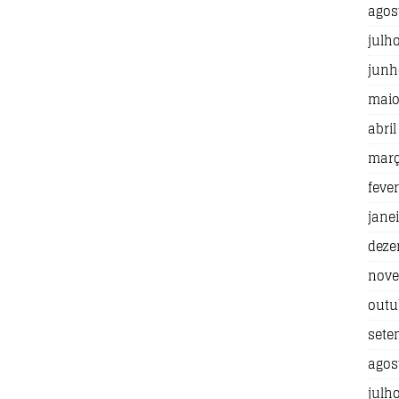
agos
julh
junh
maio
abril
març
fever
jane
deze
nove
outu
sete
agos
julh