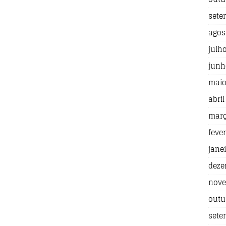
sete
agos
julh
junh
maio
abril
març
fever
jane
deze
nove
outu
sete