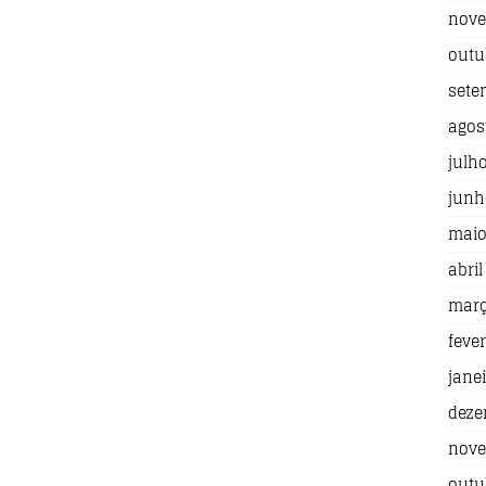
nove
outu
sete
agos
julh
junh
maio
abril
març
fever
jane
deze
nove
outu