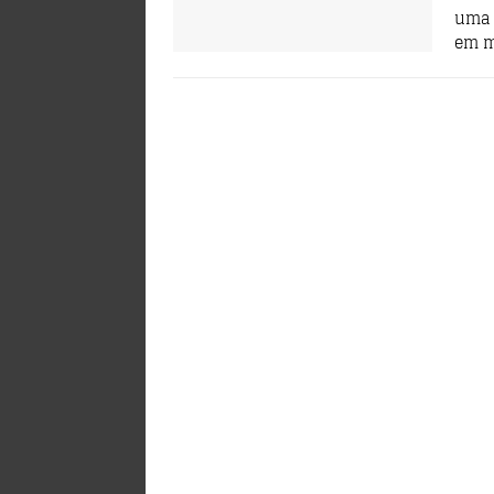
uma 
em m