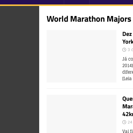
World Marathon Majors
Dez 
York
3 
Já co
2014
difer
[Leia
Que
Mar
42k
24
Vai 