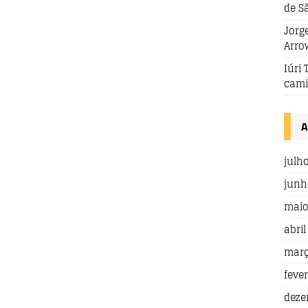
de S
Jorge
Arro
Iúri 
cami
A
julh
junh
maio
abril
març
fever
deze