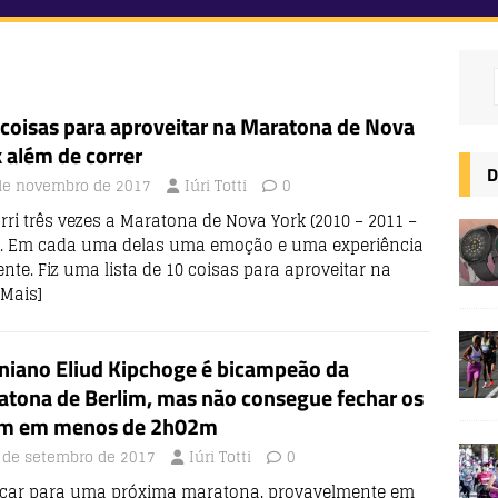
coisas para aproveitar na Maratona de Nova
 além de correr
D
de novembro de 2017
Iúri Totti
0
rri três vezes a Maratona de Nova York (2010 – 2011 –
). Em cada uma delas uma emoção e uma experiência
ente. Fiz uma lista de 10 coisas para aproveitar na
 Mais]
niano Eliud Kipchoge é bicampeão da
atona de Berlim, mas não consegue fechar os
m em menos de 2h02m
 de setembro de 2017
Iúri Totti
0
ficar para uma próxima maratona, provavelmente em