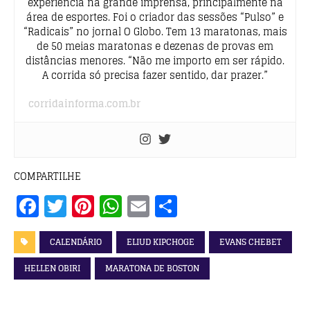
experiência na grande imprensa, principalmente na
área de esportes. Foi o criador das sessões “Pulso” e
“Radicais” no jornal O Globo. Tem 13 maratonas, mais
de 50 meias maratonas e dezenas de provas em
distâncias menores. “Não me importo em ser rápido.
A corrida só precisa fazer sentido, dar prazer.”
corridainforma.com.br
COMPARTILHE
F
T
Pi
W
E
S
a
w
n
h
m
h
c
it
te
at
ai
a
CALENDÁRIO
ELIUD KIPCHOGE
EVANS CHEBET
e
te
r
s
l
r
HELLEN OBIRI
MARATONA DE BOSTON
b
r
e
A
e