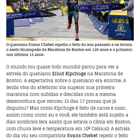
O queniano Evans Chebet repetiu o feito do ano passado e se tornou
o sexto bicampeão da Maratona de Boston em 126 anos e o primeiro
nos últimos 15 anos
O mundo (ou quase todo mundo) parou para ver a
estreia do queniano
Eliud Kipchoge
na Maratona de
Boston. A expectativa sobre o queniano era enorme. A
lenda viva do atletismo iria superar sua primeira
maratona com subidas e descidas com a mesma
desenvoltura que venceu 15 das 17 provas que já
disputou? Mas como Kipchoge é feito de carne e osso,
assim como como eu e você, ele também está sujeito a
dias sombrios (era assim que estava o clima em Boston,
com chuva leve e temperatura em 10º Celsius). A estrela
do dia viu seu compatriota
Evans Chebet
repetir o feito