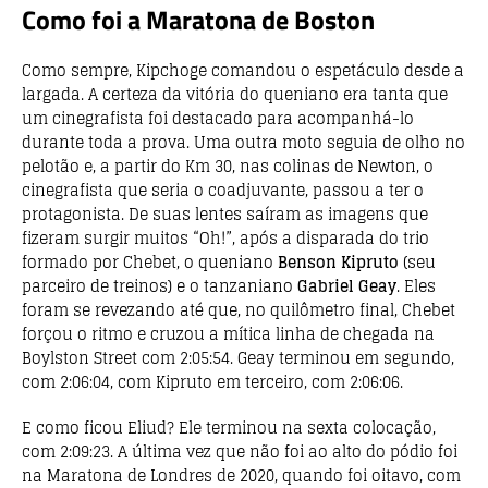
Como foi a Maratona de Boston
Como sempre, Kipchoge comandou o espetáculo desde a
largada. A certeza da vitória do queniano era tanta que
um cinegrafista foi destacado para acompanhá-lo
durante toda a prova. Uma outra moto seguia de olho no
pelotão e, a partir do Km 30, nas colinas de Newton, o
cinegrafista que seria o coadjuvante, passou a ter o
protagonista. De suas lentes saíram as imagens que
fizeram surgir muitos “Oh!”, após a disparada do trio
formado por Chebet, o queniano
Benson Kipruto
(seu
parceiro de treinos) e o tanzaniano
Gabriel Geay
. Eles
foram se revezando até que, no quilômetro final, Chebet
forçou o ritmo e cruzou a mítica linha de chegada na
Boylston Street com 2:05:54. Geay terminou em segundo,
com 2:06:04, com Kipruto em terceiro, com 2:06:06.
E como ficou Eliud? Ele terminou na sexta colocação,
com 2:09:23. A última vez que não foi ao alto do pódio foi
na Maratona de Londres de 2020, quando foi oitavo, com