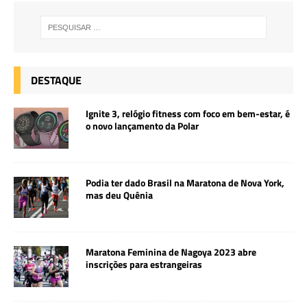
o
st
p
o
p
k
DESTAQUE
Ignite 3, relógio fitness com foco em bem-estar, é
o novo lançamento da Polar
Podia ter dado Brasil na Maratona de Nova York,
mas deu Quênia
Maratona Feminina de Nagoya 2023 abre
inscrições para estrangeiras