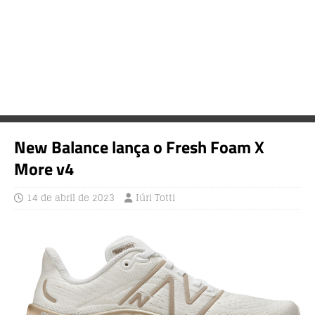
New Balance lança o Fresh Foam X
More v4
14 de abril de 2023
Iúri Totti