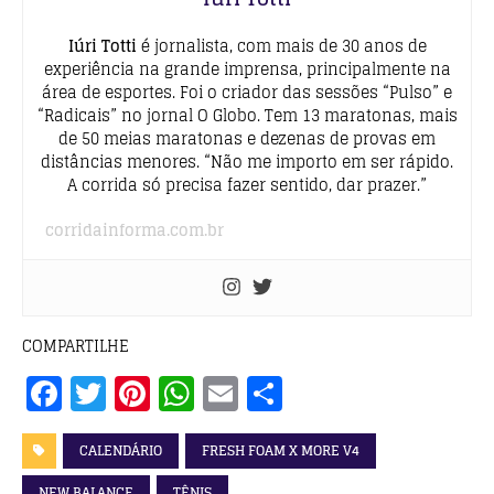
Iúri Totti
é jornalista, com mais de 30 anos de
experiência na grande imprensa, principalmente na
área de esportes. Foi o criador das sessões “Pulso” e
“Radicais” no jornal O Globo. Tem 13 maratonas, mais
de 50 meias maratonas e dezenas de provas em
distâncias menores. “Não me importo em ser rápido.
A corrida só precisa fazer sentido, dar prazer.”
corridainforma.com.br
COMPARTILHE
F
T
Pi
W
E
S
a
w
n
h
m
h
c
it
te
at
ai
a
CALENDÁRIO
FRESH FOAM X MORE V4
NEW BALANCE
TÊNIS