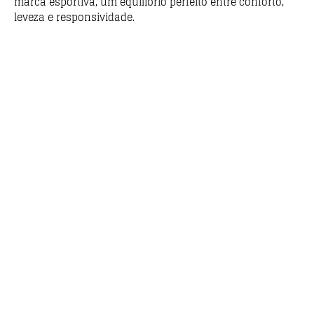
marca esportiva, um equilíbrio perfeito entre conforto,
leveza e responsividade.