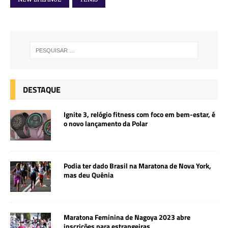
e
te
r
s
l
r
b
r
e
A
e
o
st
p
o
p
k
DESTAQUE
Ignite 3, relógio fitness com foco em bem-estar, é
o novo lançamento da Polar
Podia ter dado Brasil na Maratona de Nova York,
mas deu Quênia
Maratona Feminina de Nagoya 2023 abre
inscrições para estrangeiras