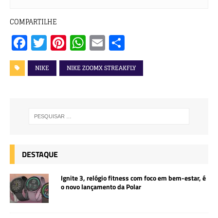
COMPARTILHE
F
T
Pi
W
E
S
a
w
n
h
m
h
c
it
te
at
ai
a
NIKE
NIKE ZOOMX STREAKFLY
e
te
r
s
l
r
b
r
e
A
e
o
st
p
o
p
k
DESTAQUE
Ignite 3, relógio fitness com foco em bem-estar, é
o novo lançamento da Polar